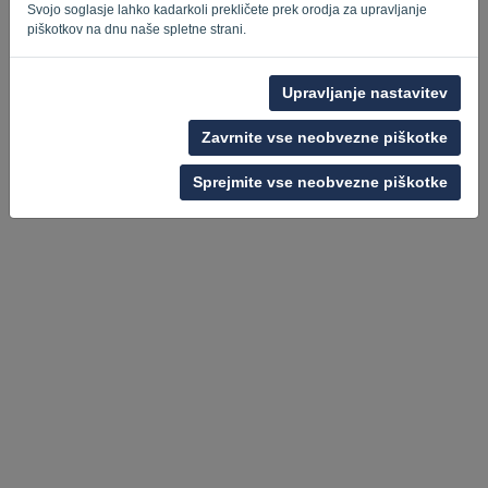
Svojo soglasje lahko kadarkoli prekličete prek orodja za upravljanje
piškotkov na dnu naše spletne strani.
Upravljanje nastavitev
Zavrnite vse neobvezne piškotke
Pravilnik o zasebnosti
-
Pogoji in določila
Sprejmite vse neobvezne piškotke