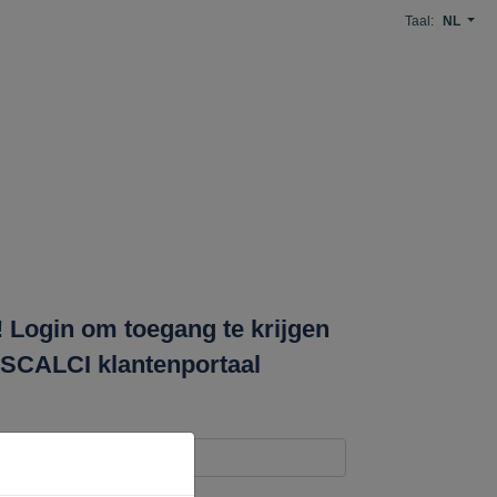
Taal:
NL
Login om toegang te krijgen
ISCALCI klantenportaal