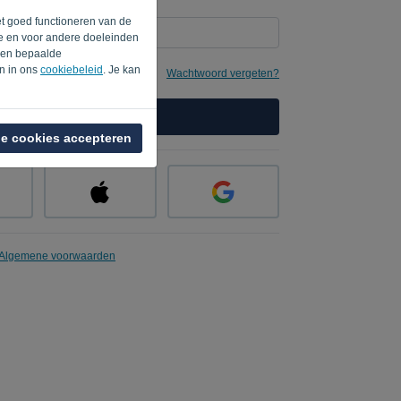
et goed functioneren van de
te en voor andere doeleinden
rden bepaalde
en in ons
cookiebeleid
. Je kan
e
Wachtwoord vergeten?
AANMELDEN
le cookies accepteren
Algemene voorwaarden